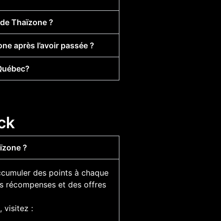
nde Thaïzone ?
ne après l’avoir passée ?
 Québec?
ck
ïzone ?
ccumuler des points à chaque
es récompenses et des offres
visitez :